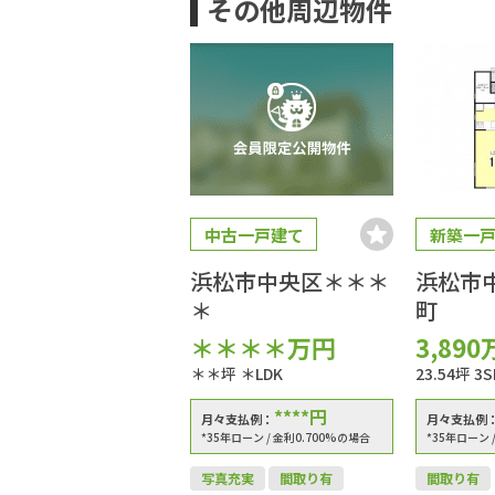
その他周辺物件
中古一戸建て
新築一
浜松市中央区＊＊＊
浜松市
＊
町
＊＊＊＊
万円
3,890
＊＊坪
＊LDK
23.54坪
3S
****
円
月々支払例：
月々支払例
*35年ローン / 金利0.700%の場合
*35年ローン 
写真充実
間取り有
間取り有