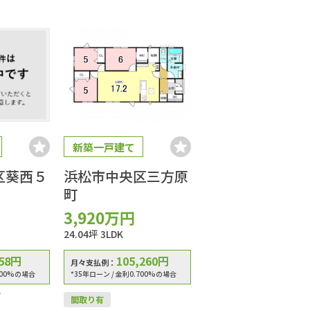
新築一戸建て
区葵西５
浜松市中央区三方原
町
3,920
万円
24.04坪
3LDK
58
円
105,260
円
月々支払例：
700%の場合
*35年ローン / 金利0.700%の場合
7
間取り有