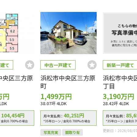
戸建て
中古一戸建て
新築一戸建て
中央区三方原
浜松市中央区三方原
浜松市中央
町
丁目
万円
1,499
万円
3,190
万円
LDK
38.07坪
4LDK
28.42坪
4LDK
104,454
円
40,251
円
85,6
：
月々支払例：
月々支払例：
/ 金利0.700%の場合
*35年ローン / 金利0.700%の場合
*35年ローン / 金利0.
更新日：2026/08/0
写真充実
間取り有