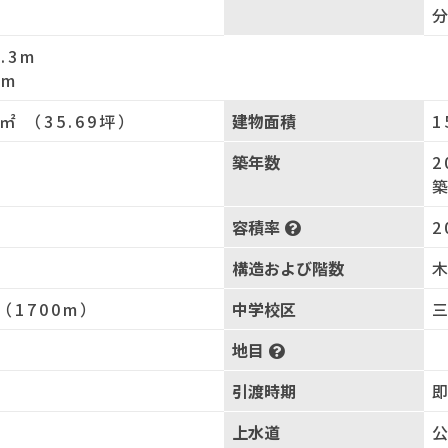
.3m
4m
0㎡ （35.69坪）
建物面積
1
築年数
2
築
容積率
2
構造および階数
（1700m）
中学校区
三
地目
引渡時期
上水道