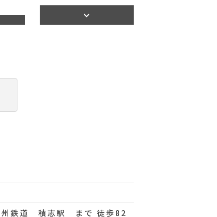
【間取り】
遠州鉄道 積志駅 まで 徒歩82