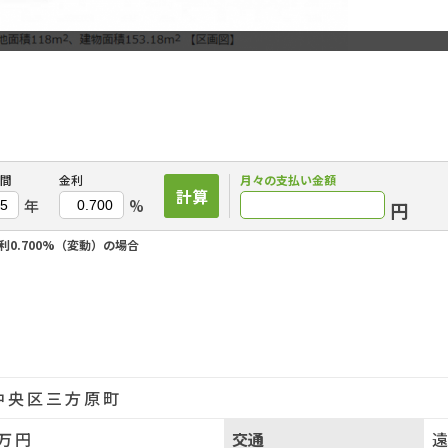
間
金利
月々の
支払い金額
計算
年
%
円
利0.700%（変動）の場合
中央区三方原町
万円
交通