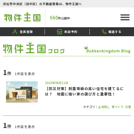
浜松市中央区（旧中区）の不動産情報は、物件王国へ
660
件公開中
会員登録
来店予約
電話する
1
件
1件目を表示
2025年08月11日
【防災対策】耐震等級の高い住宅を建てるに
は？ 地震に強い家の選び方と重要性！
カテゴリ：
土地探し
家づくり
災害
1
件
1件目を表示